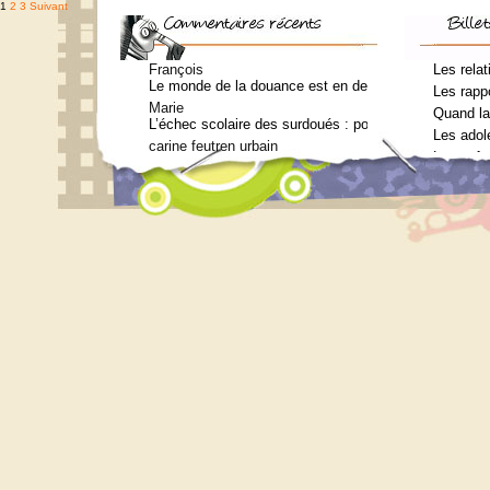
Pagination
1
2
3
Suivant
des
publications
François
Les relat
Le monde de la douance est en deuil : Jean-Charles Te
Les rappo
Marie
Quand la
L’échec scolaire des surdoués : pourquoi ? (Journal 
Les adol
carine feutren urbain
Les enfa
Petit lexique en lien avec le surdouement à l’usage 
Marie
Qui consulter pour un bilan psychométrique ?
Siouplet
Qui consulter pour un bilan psychométrique ?