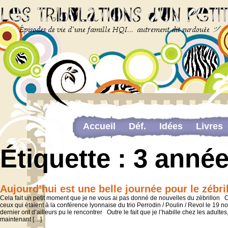
Accueil
Déf.
Idées
Livres
Newsletter
Pour me contacter
Étiquette :
3 année
The last…
Web-congrès portant sur la dou
Aujourd’hui est une belle journée pour le zébri
Cela fait un petit moment que je ne vous ai pas donné de nouvelles du zébrillon 
ceux qui étaient à la conférence lyonnaise du trio Perrodin / Poulin / Revol le 19 
dernier ont d’ailleurs pu le rencontrer Outre le fait que je l’habille chez les adultes,
maintenant […]