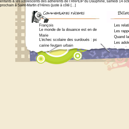
enfants & les adolescents des adhérents de l’ANPEIP du Dauphiné, samedi 14 oc
prochain à Saint-Martin d’Hères (juste à côté […]
François
Les relat
Le monde de la douance est en deuil : Jean-Charles Te
Les rappo
Marie
Quand la
L’échec scolaire des surdoués : pourquoi ? (Journal 
Les adol
carine feutren urbain
Les enfa
Petit lexique en lien avec le surdouement à l’usage 
Marie
Qui consulter pour un bilan psychométrique ?
Siouplet
Qui consulter pour un bilan psychométrique ?