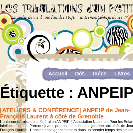
Accueil
Déf.
Idées
Livres
Newsletter
Pour me contacter
Étiquette :
ANPEIP
The last…
Web-congrès portant sur la dou
[ATELIERS & CONFÉRENCE] ANPEIP de Jean-
François Laurent à côté de Grenoble
L’antenne iséroise de la fédération ANPEIP (l’Association Nationale Pour les Enfan
Intellectuellement Précoces) vous propose une chouette journée aux côtés de Jea
François Laurent L’ancien enseignant animera dans un premier temps des atelier