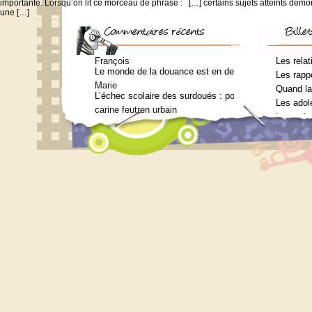
importante. Lorsqu’on lit ce morceau de phrase : […] certains sujets atteints démo
une […]
François
Les relat
Le monde de la douance est en deuil : Jean-Charles Te
Les rappo
Marie
Quand la
L’échec scolaire des surdoués : pourquoi ? (Journal 
Les adol
carine feutren urbain
Les enfa
Petit lexique en lien avec le surdouement à l’usage 
Marie
Qui consulter pour un bilan psychométrique ?
Siouplet
Qui consulter pour un bilan psychométrique ?