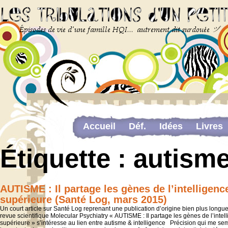
Accueil
Déf.
Idées
Livres
Newsletter
Pour me contacter
Étiquette :
autisme
The last…
Web-congrès portant sur la dou
AUTISME : Il partage les gènes de l’intelligenc
supérieure (Santé Log, mars 2015)
Un court article sur Santé Log reprenant une publication d’origine bien plus longu
revue scientifique Molecular Psychiatry « AUTISME : Il partage les gènes de l’intel
supérieure » s’intéresse au lien entre autisme & intelligence Précision qui me se