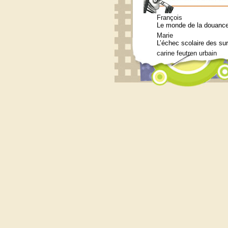
François
Le monde de la douance 
Marie
L’échec scolaire des su
carine feutren urbain
Petit lexique en lien a
Marie
Qui consulter pour un b
Siouplet
Qui consulter pour un b