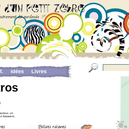
f.
Idées
Livres
Pour me contacter…
tros
portant sur la douance
n
auteur, un
s faisaient,