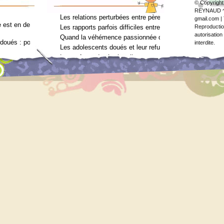
© Copyright
REYNAUD ↷ 
Les relations perturbées entre père et fils (Arielle Adda
gmail.com | 
est en deuil : Jean-Charles Terrassier n’est plus
Les rapports parfois difficiles entre parents et enfants 
Reproduction
autorisation
Quand la véhémence passionnée des enfants doués va tro
rdoués : pourquoi ? (Journal des femmes, juin 2012)
interdite.
Les adolescents doués et leur refus de voir un psychol
Les enfants doués, hostiles au psychologue (Arielle Add
vec le surdouement à l’usage des néophytes
ilan psychométrique ?
ilan psychométrique ?