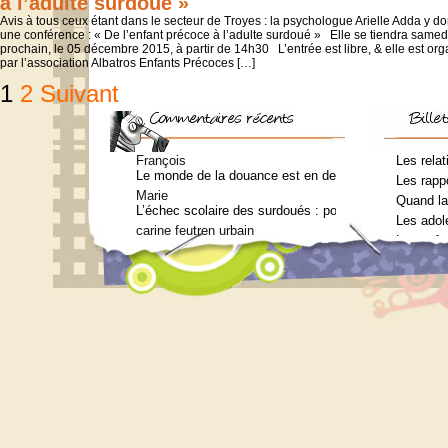
à l’adulte surdoué »
Avis à tous ceux étant dans le secteur de Troyes : la psychologue Arielle Adda y d
une conférence : « De l’enfant précoce à l’adulte surdoué » Elle se tiendra samed
prochain, le 05 décembre 2015, à partir de 14h30 L’entrée est libre, & elle est or
par l’association Albatros Enfants Précoces […]
Pagination
1
2
Suivant
des
publications
François
Les relat
Le monde de la douance est en deuil : Jean-Charles Te
Les rappo
Marie
Quand la
L’échec scolaire des surdoués : pourquoi ? (Journal 
Les adol
carine feutren urbain
Les enfa
Petit lexique en lien avec le surdouement à l’usage 
Marie
Qui consulter pour un bilan psychométrique ?
Siouplet
Qui consulter pour un bilan psychométrique ?