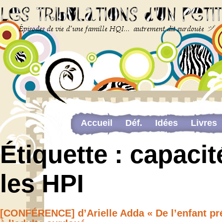
Accueil
Déf.
Idées
Livres
Newsletter
Pour me contacter
Étiquette :
capacit
The last…
les HPI
Web-congrès portant sur la dou
[CONFÉRENCE] d’Arielle Adda « De l’enfant p