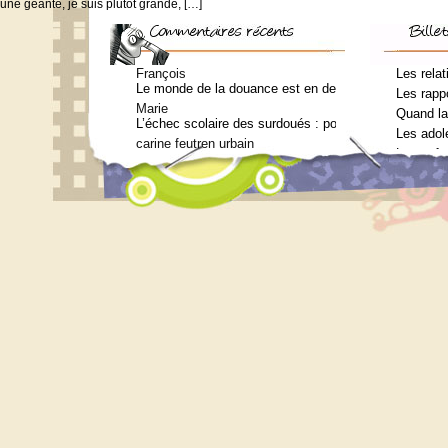
une géante, je suis plutôt grande, […]
François
Les relat
Le monde de la douance est en deuil : Jean-Charles Te
Les rappo
Marie
Quand la
L’échec scolaire des surdoués : pourquoi ? (Journal 
Les adol
carine feutren urbain
Les enfa
Petit lexique en lien avec le surdouement à l’usage 
Marie
Qui consulter pour un bilan psychométrique ?
Siouplet
Qui consulter pour un bilan psychométrique ?