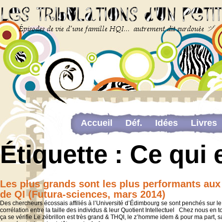
Accueil
Déf.
Idées
Livres
Newsletter
Pour me contacter
Étiquette :
Ce qui 
The last…
Web-congrès portant sur la dou
Les plus grands sont les plus performants aux
de QI (Futura-sciences, mars 2014)
Des chercheurs écossais affiliés à l’Université d’Édimbourg se sont penchés sur le
corrélation entre la taille des individus & leur Quotient Intellectuel Chez nous en t
ça se vérifie Le zébrillon est très grand & THQI, le z’homme idem & pour ma part, s