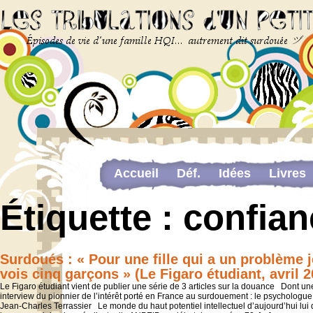
Accueil
Déf.
Idées
Livres
Newsletter
Pour me contacter
Étiquette :
confian
The last…
Web-congrès portant sur la dou
Surdoués : « Pour une fille qui a un problème j
vois cinq garçons » (Le Figaro étudiant, avril 2
Le Figaro étudiant vient de publier une série de 3 articles sur la douance Dont un
interview du pionnier de l’intérêt porté en France au surdouement : le psychologue
Jean-Charles Terrassier Le monde du haut potentiel intellectuel d’aujourd’hui lui 