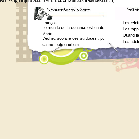
beaucoup, lui qui a crée l’actuelle ANPEIP au début des années 70, […]
François
Les relat
Le monde de la douance est en deuil : Jean-Charles Te
Les rappo
Marie
Quand la
L’échec scolaire des surdoués : pourquoi ? (Journal 
Les adol
carine feutren urbain
Les enfa
Petit lexique en lien avec le surdouement à l’usage 
Marie
Qui consulter pour un bilan psychométrique ?
Siouplet
Qui consulter pour un bilan psychométrique ?