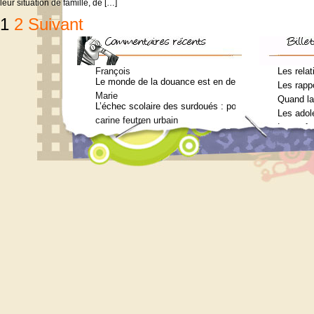
leur situation de famille, de […]
Pagination
1
2
Suivant
des
publications
François
Les relat
Le monde de la douance est en deuil : Jean-Charles Te
Les rappo
Marie
Quand la
L’échec scolaire des surdoués : pourquoi ? (Journal 
Les adol
carine feutren urbain
Les enfa
Petit lexique en lien avec le surdouement à l’usage 
Marie
Qui consulter pour un bilan psychométrique ?
Siouplet
Qui consulter pour un bilan psychométrique ?