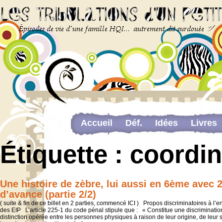
Accueil
Déf.
Idées
Livres
Newsletter
Pour me contacter
Étiquette :
coordin
The last…
Web-congrès portant sur la dou
Une histoire de zèbre, lui aussi en 6ème avec 
d’avance (partie 2/2)
( suite & fin de ce billet en 2 parties, commencé ICI ) Propos discriminatoires à l’e
des EIP L’article 225-1 du code pénal stipule que : « Constitue une discriminatio
distinction opérée entre les personnes physiques à raison de leur origine, de leur 