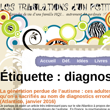
Accueil
Déf.
Idées
Livres
Newsletter
Pour me contacter
Étiquette :
diagnos
The last…
Web-congrès portant sur la dou
La génération perdue de l’autisme : ces adulte
qu’on a sacrifiés au nom de diagnostics erron
(Atlantico, janvier 2016)
Je partage ce matin un article très intéressant paru sur le site Atlantico à propos de
difficultés & des erreurs diagnostiques de l’autisme En France, la psychanalyse a