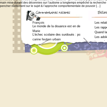
main mise durant des décennies sur l’autisme a longtemps empêché la recherche
pencher réellement sur le sujet & l’approche comportementale de pouvoir […]
François
Les relat
Le monde de la douance est en deuil : Jean-Charles Te
Les rappo
Marie
Quand la
L’échec scolaire des surdoués : pourquoi ? (Journal 
Les adol
carine feutren urbain
Les enfa
Petit lexique en lien avec le surdouement à l’usage 
Marie
Qui consulter pour un bilan psychométrique ?
Siouplet
Qui consulter pour un bilan psychométrique ?