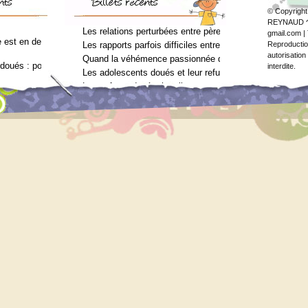
© Copyright
REYNAUD ↷ 
Les relations perturbées entre père et fils (Arielle Adda
gmail.com | 
est en deuil : Jean-Charles Terrassier n’est plus
Les rapports parfois difficiles entre parents et enfants 
Reproduction
autorisation
Quand la véhémence passionnée des enfants doués va tro
rdoués : pourquoi ? (Journal des femmes, juin 2012)
interdite.
Les adolescents doués et leur refus de voir un psychol
Les enfants doués, hostiles au psychologue (Arielle Add
vec le surdouement à l’usage des néophytes
ilan psychométrique ?
ilan psychométrique ?