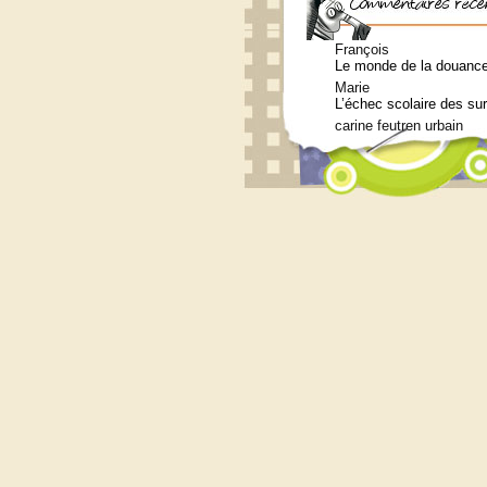
François
Le monde de la douance 
Marie
L’échec scolaire des su
carine feutren urbain
Petit lexique en lien a
Marie
Qui consulter pour un b
Siouplet
Qui consulter pour un b