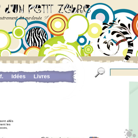
f.
Idées
Livres
Pour me contacter…
portant sur la douance
sont allés
ment les
coces,