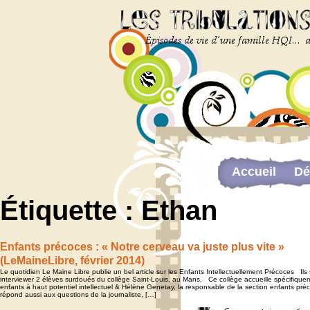
Accueil
Dé
Newsletter
Étiquette :
Ethan
The last…
Web-congrès 
Enfants précoces : « Notre cerveau va juste plus vite »
(LeMaineLibre, février 2014)
Le quotidien Le Maine Libre publie un bel article sur les Enfants Intellectuellement Précoces Ils 
interviewer 2 élèves surdoués du collège Saint-Louis, au Mans. Ce collège accueille spécifique
enfants à haut potentiel intellectuel & Hélène Genetay, la responsable de la section enfants pré
répond aussi aux questions de la journaliste, […]