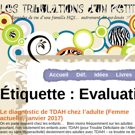
Accueil
Déf.
Idées
Livres
Newsletter
Pour me contacter
Étiquette :
Evaluat
The last…
Web-congrès portant sur la dou
Le diagnostic de TDAH chez l’adulte (Femme
actuelle, janvier 2017)
On en parle souvent chez les enfants… Bien moins fréquemment sur les adultes
pourtant, non seulement les enfants avec TDA/H (pour Trouble Déficitaire de l’Atten
avec ou sans Hyperactivité) deviennent des adultes avec TDA/H – ce trouble ne di