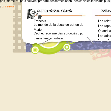
pas, même s’il peut souvent prendre des formes atténuées chez les individus plus 
Pagination
1
2
3
Suivant
des
publications
François
Les relat
Le monde de la douance est en deuil : Jean-Charles Te
Les rappo
Marie
Quand la
L’échec scolaire des surdoués : pourquoi ? (Journal 
Les adol
carine feutren urbain
Les enfa
Petit lexique en lien avec le surdouement à l’usage 
Marie
Qui consulter pour un bilan psychométrique ?
Siouplet
Qui consulter pour un bilan psychométrique ?