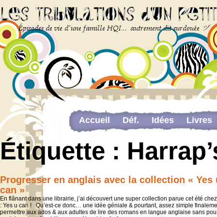
Accueil
Déf.
Idées
Livres
Newsletter
Pour me contacter
Étiquette :
Harrap’
The last…
Web-congrès portant sur la dou
Progresser en anglais avec la collection « Yes 
can »
En flânant dans une librairie, j’ai découvert une super collection parue cet été che
: Yes u can ! Qu’est-ce donc… une idée géniale & pourtant, assez simple finaleme
permettre aux ados & aux adultes de lire des romans en langue anglaise sans pou