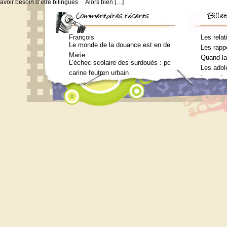
avoir besoin d’être bilingues Alors bien […]
François
Les relat
Le monde de la douance est en deuil : Jean-Charles Te
Les rappo
Marie
Quand la
L’échec scolaire des surdoués : pourquoi ? (Journal 
Les adol
carine feutren urbain
Les enfa
Petit lexique en lien avec le surdouement à l’usage 
Marie
Qui consulter pour un bilan psychométrique ?
Siouplet
Qui consulter pour un bilan psychométrique ?