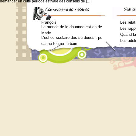
demander en cette période estivale des conseils de […]
François
Les relat
Le monde de la douance est en deuil : Jean-Charles Te
Les rappo
Marie
Quand la
L’échec scolaire des surdoués : pourquoi ? (Journal 
Les adol
carine feutren urbain
Les enfa
Petit lexique en lien avec le surdouement à l’usage 
Marie
Qui consulter pour un bilan psychométrique ?
Siouplet
Qui consulter pour un bilan psychométrique ?