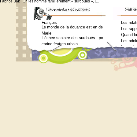
Fabrice Bak On les nomme familièrement « surdoués », […]
François
Les relat
Le monde de la douance est en deuil : Jean-Charles Te
Les rappo
Marie
Quand la
L’échec scolaire des surdoués : pourquoi ? (Journal 
Les adol
carine feutren urbain
Les enfa
Petit lexique en lien avec le surdouement à l’usage 
Marie
Qui consulter pour un bilan psychométrique ?
Siouplet
Qui consulter pour un bilan psychométrique ?