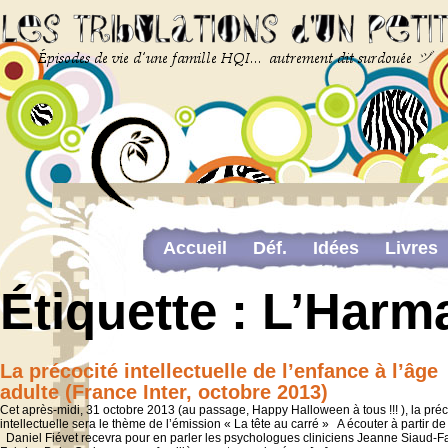
Accueil
Déf.
Idées
Livres
Newsletter
Pour me contacter
Étiquette :
L’Harm
The last…
Web-congrès portant sur la dou
La précocité intellectuelle de l’enfance à l’âge
adulte (France Inter, octobre 2013)
Cet après-midi, 31 octobre 2013 (au passage, Happy Halloween à tous !!! ), la préc
intellectuelle sera le thème de l’émission « La tête au carré » A écouter à partir 
Daniel Fiévet recevra pour en parler les psychologues cliniciens Jeanne Siaud-F