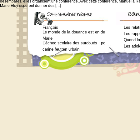
désemparés, elles organisent une conférence. Avec cette conférence, Manuella 
Marie Eloy espèrent donner des […]
François
Les relat
Le monde de la douance est en deuil : Jean-Charles Te
Les rappo
Marie
Quand la
L’échec scolaire des surdoués : pourquoi ? (Journal 
Les adol
carine feutren urbain
Les enfa
Petit lexique en lien avec le surdouement à l’usage 
Marie
Qui consulter pour un bilan psychométrique ?
Siouplet
Qui consulter pour un bilan psychométrique ?