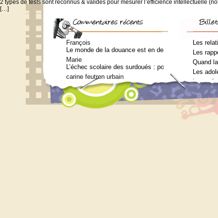
2 types de tests sont reconnus & validés pour mesurer l’efficience intellectuelle (
[…]
François
Les relat
Le monde de la douance est en deuil : Jean-Charles Te
Les rappo
Marie
Quand la
L’échec scolaire des surdoués : pourquoi ? (Journal 
Les adol
carine feutren urbain
Les enfa
Petit lexique en lien avec le surdouement à l’usage 
Marie
Qui consulter pour un bilan psychométrique ?
Siouplet
Qui consulter pour un bilan psychométrique ?