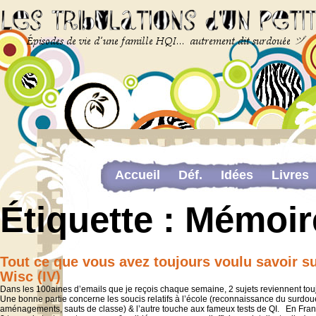
Accueil
Déf.
Idées
Livres
Newsletter
Pour me contacter
Étiquette :
Mémoire
The last…
Web-congrès portant sur la dou
Tout ce que vous avez toujours voulu savoir su
Wisc (IV)
Dans les 100aines d’emails que je reçois chaque semaine, 2 sujets reviennent to
Une bonne partie concerne les soucis relatifs à l’école (reconnaissance du surdo
aménagements, sauts de classe) & l’autre touche aux fameux tests de QI. En Fran