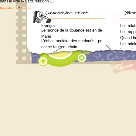
dans le vide !» Cette réflexion […]
Pagination
Précédent
1
2
3
Suivant
des
publications
François
Les relat
Le monde de la douance est en deuil : Jean-Charles Te
Les rappo
Marie
Quand la
L’échec scolaire des surdoués : pourquoi ? (Journal 
Les adol
carine feutren urbain
Les enfa
Petit lexique en lien avec le surdouement à l’usage 
Marie
Qui consulter pour un bilan psychométrique ?
Siouplet
Qui consulter pour un bilan psychométrique ?