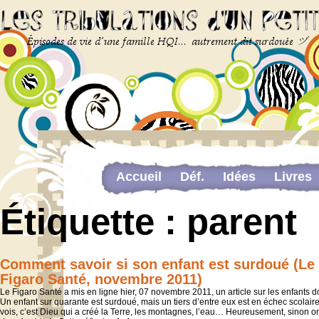
Accueil
Déf.
Idées
Livres
Newsletter
Pour me contacter
Étiquette :
parent
The last…
Web-congrès portant sur la dou
Comment savoir si son enfant est surdoué (Le
Figaro Santé, novembre 2011)
Le Figaro Santé a mis en ligne hier, 07 novembre 2011, un article sur les enfant
Un enfant sur quarante est surdoué, mais un tiers d’entre eux est en échec scolair
vois, c’est Dieu qui a créé la Terre, les montagnes, l’eau… Heureusement, sinon on