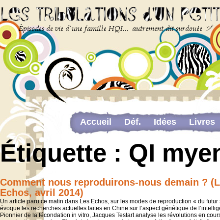
Accueil
Déf.
Idées
Livres
Newsletter
Pour me contacter
Étiquette :
QI mye
The last…
Web-congrès portant sur la dou
Comment nous reproduirons-nous demain ? (
Echos, avril 2014)
Un article paru ce matin dans Les Echos, sur les modes de reproduction « du futur 
évoque les recherches actuelles faites en Chine sur l’aspect génétique de l’intell
Pionnier de la fécondation in vitro, Jacques Testart analyse les révolutions en cour