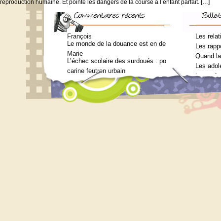
reproduction humaine. Et pointe les dangers de la course à l’enfant parfait. […]
François
Les relat
Le monde de la douance est en deuil : Jean-Charles Te
Les rappo
Marie
Quand la
L’échec scolaire des surdoués : pourquoi ? (Journal 
Les adol
carine feutren urbain
Les enfa
Petit lexique en lien avec le surdouement à l’usage 
Marie
Qui consulter pour un bilan psychométrique ?
Siouplet
Qui consulter pour un bilan psychométrique ?