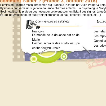
comment l’aider ? (France 3, octobre 2016)
L’émission Picardie matin, présentée sur France 3 Picardie par Julie Poirier & Thib
Rysman a consacré un sujet à la douance chez les enfants La psychologue Mary
Govin était sur le plateau pour évoquer cette question en listant des signes, à repér
tôt, qui peuvent indiquer que l’enfant présente un haut potentiel intellectuel […]
François
Les relat
Le monde de la douance est en deuil : Jean-Charles Te
Les rappo
Marie
Quand la
L’échec scolaire des surdoués : pourquoi ? (Journal 
Les adol
carine feutren urbain
Les enfa
Petit lexique en lien avec le surdouement à l’usage 
Marie
Qui consulter pour un bilan psychométrique ?
Siouplet
Qui consulter pour un bilan psychométrique ?