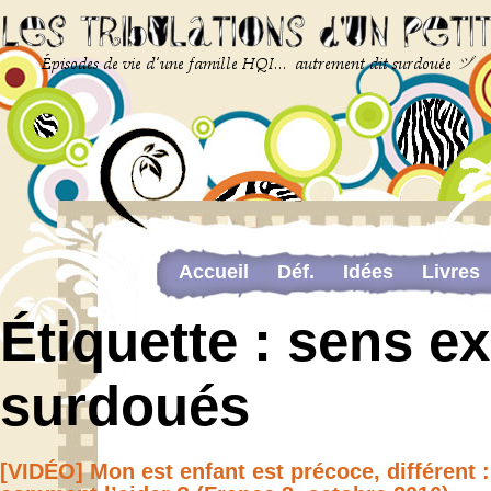
Accueil
Déf.
Idées
Livres
Newsletter
Pour me contacter
Étiquette :
sens ex
The last…
surdoués
Web-congrès portant sur la dou
[VIDÉO] Mon est enfant est précoce, différent :