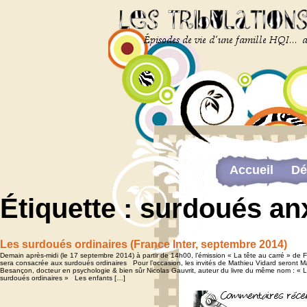
Accueil
Dé
Newsletter
Étiquette :
surdoués an
The last…
Web-congrès 
Les surdoués ordinaires (France Inter, septembre 2014)
Demain après-midi (le 17 septembre 2014) à partir de 14h00, l’émission « La tête au carré » de F
sera consacrée aux surdoués ordinaires Pour l’occasion, les invités de Mathieu Vidard seront 
Besançon, docteur en psychologie & bien sûr Nicolas Gauvrit, auteur du livre du même nom : « 
surdoués ordinaires » Les enfants […]