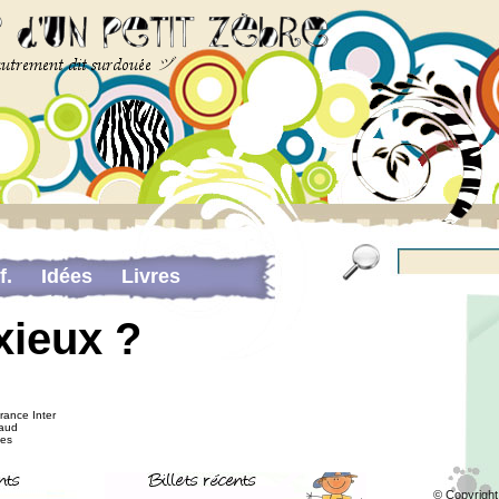
f.
Idées
Livres
Pour me contacter…
xieux ?
portant sur la douance
rance Inter
Maud
Les
© Copyright