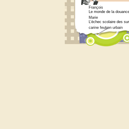
François
Le monde de la douance 
Marie
L’échec scolaire des su
carine feutren urbain
Petit lexique en lien a
Marie
Qui consulter pour un b
Siouplet
Qui consulter pour un b