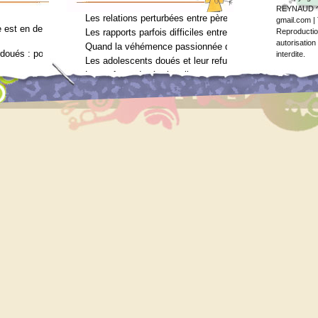
REYNAUD ↷ 
Les relations perturbées entre père et fils (Arielle Adda
gmail.com | 
est en deuil : Jean-Charles Terrassier n’est plus
Les rapports parfois difficiles entre parents et enfants 
Reproduction
autorisation
Quand la véhémence passionnée des enfants doués va tro
rdoués : pourquoi ? (Journal des femmes, juin 2012)
interdite.
Les adolescents doués et leur refus de voir un psychol
Les enfants doués, hostiles au psychologue (Arielle Add
vec le surdouement à l’usage des néophytes
ilan psychométrique ?
ilan psychométrique ?