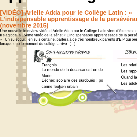
[VIDÉO] Arielle Adda pour le Collège Latin : «
L’indispensable apprentissage de la persévéra
(novembre 2015)
Une nouvelle interview-vidéo d’Arielle Adda par le Collège Latin vient d’être mise
Il s’agit de la 15ème vidéo de la série: « L’indispensable apprentissage de la per
» Un sujet qui, j’en suis certaine, parlera à de très nombreux parents d’EIP qui pe
lorsque que le moment du collège arrive […]
François
Les relat
Le monde de la douance est en deuil : Jean-Charles Te
Les rappo
Marie
Quand la
L’échec scolaire des surdoués : pourquoi ? (Journal 
Les adol
carine feutren urbain
Les enfa
Petit lexique en lien avec le surdouement à l’usage 
Marie
Qui consulter pour un bilan psychométrique ?
Siouplet
Qui consulter pour un bilan psychométrique ?