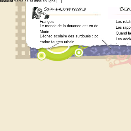
moment même de sa mise en ligne […]
François
Les relat
Le monde de la douance est en deuil : Jean-Charles Te
Les rappo
Marie
Quand la
L’échec scolaire des surdoués : pourquoi ? (Journal 
Les adol
carine feutren urbain
Les enfa
Petit lexique en lien avec le surdouement à l’usage 
Marie
Qui consulter pour un bilan psychométrique ?
Siouplet
Qui consulter pour un bilan psychométrique ?