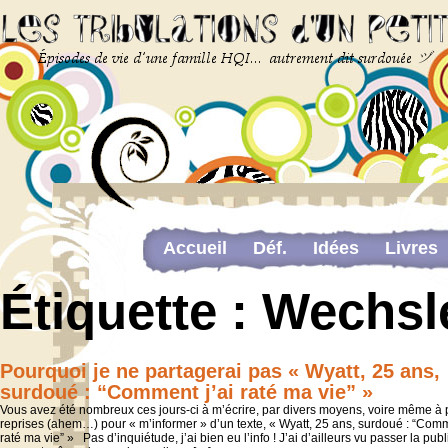
Accueil
Déf.
Idées
Livres
Newsletter
Pour me contacter
Étiquette :
Wechsle
The last…
Web-congrès portant sur la dou
Pourquoi je ne partagerai pas « Wyatt, 25 ans,
surdoué : “Comment j’ai raté ma vie” »
Vous avez été nombreux ces jours-ci à m’écrire, par divers moyens, voire même à 
reprises (ahem…) pour « m’informer » d’un texte, « Wyatt, 25 ans, surdoué : “Comm
raté ma vie” » Pas d’inquiétude, j’ai bien eu l’info ! J’ai d’ailleurs vu passer la pub