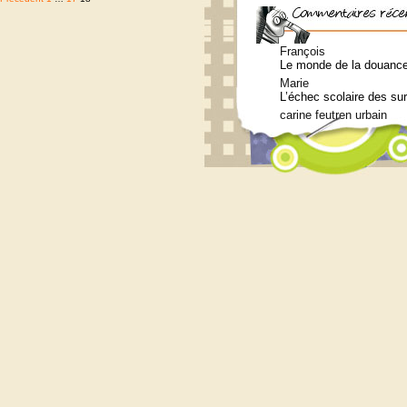
Pagination
des
publications
François
Le monde de la douance 
Marie
L’échec scolaire des su
carine feutren urbain
Petit lexique en lien a
Marie
Qui consulter pour un b
Siouplet
Qui consulter pour un b