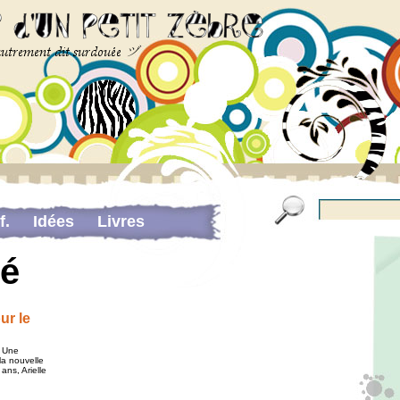
f.
Idées
Livres
Pour me contacter…
té
portant sur la douance
ur le
… Une
la nouvelle
ans, Arielle