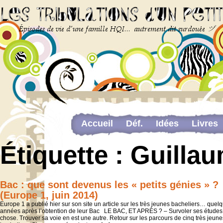
Accueil
Déf.
Idées
Livres
Newsletter
Pour me contacter
Étiquette :
Guilla
The last…
Web-congrès portant sur la dou
Bac : que sont devenus les « petits génies » ?
(Europe 1, juin 2014)
Europe 1 a publié hier sur son site un article sur les très jeunes bacheliers… quel
années après l’obtention de leur Bac LE BAC, ET APRÈS ? – Survoler ses études
chose. Trouver sa voie en est une autre. Retour sur les parcours de cinq très jeune