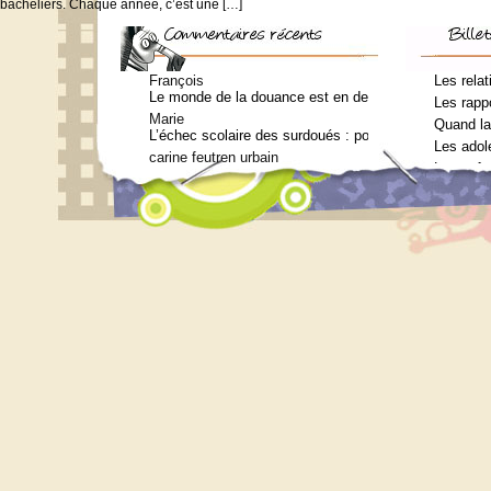
bacheliers. Chaque année, c’est une […]
François
Les relat
Le monde de la douance est en deuil : Jean-Charles Te
Les rappo
Marie
Quand la
L’échec scolaire des surdoués : pourquoi ? (Journal 
Les adol
carine feutren urbain
Les enfa
Petit lexique en lien avec le surdouement à l’usage 
Marie
Qui consulter pour un bilan psychométrique ?
Siouplet
Qui consulter pour un bilan psychométrique ?