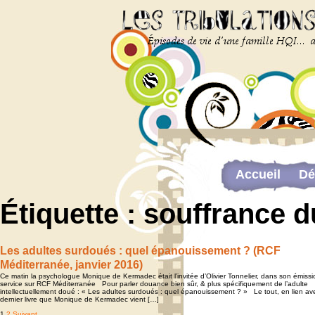
Accueil
Dé
Newsletter
Étiquette :
souffrance 
The last…
Web-congrès 
Les adultes surdoués : quel épanouissement ? (RCF
Méditerranée, janvier 2016)
Ce matin la psychologue Monique de Kermadec était l’invitée d’Olivier Tonnelier, dans son émissi
service sur RCF Méditerranée Pour parler douance bien sûr, & plus spécifiquement de l’adulte
intellectuellement doué : « Les adultes surdoués : quel épanouissement ? » Le tout, en lien av
dernier livre que Monique de Kermadec vient […]
1
2
Suivant