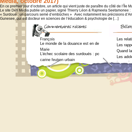
Média, octobre 2017)
En ce premier jour d’octobre, un article qui vient juste de paraître du côté de l’Île
Le site Défi Média publie un papier, signé Thierry Léon & Rajmeela Seetamonee :
« Surdoué : un parcours semé d’embûches » Avec notamment les précisions d’An
Gunesee, qui est docteur en sciences de l’éducation & psychologie de […]
François
Les relat
Le monde de la douance est en deuil : Jean-Charles Te
Les rappo
Marie
Quand la
L’échec scolaire des surdoués : pourquoi ? (Journal 
Les adol
carine feutren urbain
Les enfa
Petit lexique en lien avec le surdouement à l’usage 
Marie
Qui consulter pour un bilan psychométrique ?
Siouplet
Qui consulter pour un bilan psychométrique ?