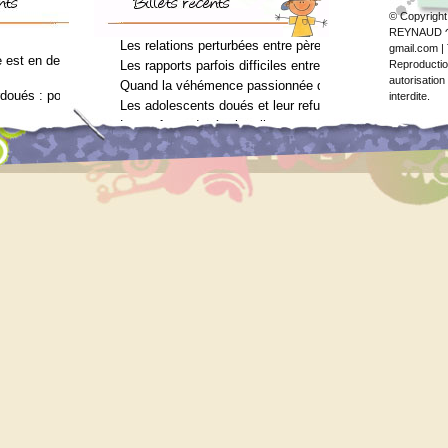
© Copyright
REYNAUD ↷ 
Les relations perturbées entre père et fils (Arielle Adda
gmail.com | 
est en deuil : Jean-Charles Terrassier n’est plus
Les rapports parfois difficiles entre parents et enfants 
Reproduction
autorisation
Quand la véhémence passionnée des enfants doués va tro
rdoués : pourquoi ? (Journal des femmes, juin 2012)
interdite.
Les adolescents doués et leur refus de voir un psychol
Les enfants doués, hostiles au psychologue (Arielle Add
vec le surdouement à l’usage des néophytes
ilan psychométrique ?
ilan psychométrique ?