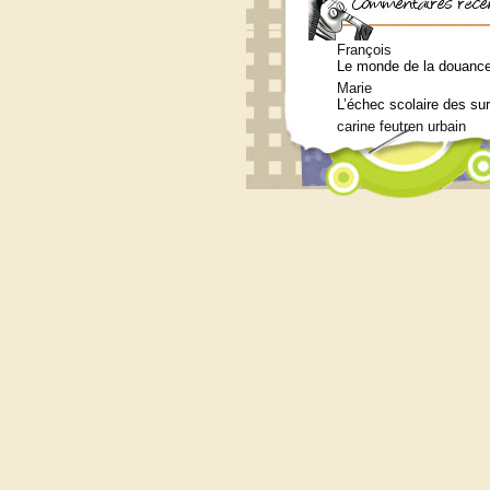
François
Le monde de la douance 
Marie
L’échec scolaire des su
carine feutren urbain
Petit lexique en lien a
Marie
Qui consulter pour un b
Siouplet
Qui consulter pour un b