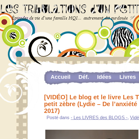
Accueil
Déf.
Idées
Livres
Newsletter
Pour me contacter
[VIDÉO] Le blog et le livre Les 
The last…
petit zèbre (Lydie – De l’anxiété 
2017)
Web-congrès portant sur la dou
Posté dans
- Les LIVRES des BLOGS -
,
Vidé