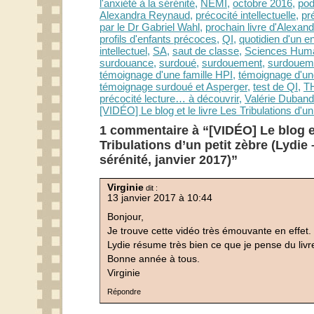
l'anxiété à la sérénité
,
NEMI
,
octobre 2016
,
pod
Alexandra Reynaud
,
précocité intellectuelle
,
pr
par le Dr Gabriel Wahl
,
prochain livre d'Alexa
profils d'enfants précoces
,
QI
,
quotidien d'un e
intellectuel
,
SA
,
saut de classe
,
Sciences Hum
surdouance
,
surdoué
,
surdouement
,
surdoueme
témoignage d'une famille HPI
,
témoignage d'un
témoignage surdoué et Asperger
,
test de QI
,
T
précocité lecture… à découvrir
,
Valérie Duband
[VIDÉO] Le blog et le livre Les Tribulations d'un
1 commentaire à “[VIDÉO] Le blog et
Tribulations d’un petit zèbre (Lydie 
sérénité, janvier 2017)”
Virginie
dit :
13 janvier 2017 à 10:44
Bonjour,
Je trouve cette vidéo très émouvante en effet.
Lydie résume très bien ce que je pense du livr
Bonne année à tous.
Virginie
Répondre