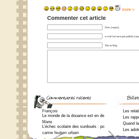
more »
Commenter cet article
Nom (requis)
e-mail (ne sera pas publié) (requ
Site ou blog
François
Les relat
Le monde de la douance est en deuil : Jean-Charles Te
Les rappo
Marie
Quand la
L’échec scolaire des surdoués : pourquoi ? (Journal 
Les adol
carine feutren urbain
Les enfa
Petit lexique en lien avec le surdouement à l’usage 