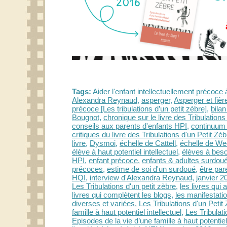
Tags:
Aider l'enfant intellectuellement précoc
Alexandra Reynaud
,
asperger
,
Asperger et fière
précoce [Les tribulations d’un petit zèbre]
,
bila
Bougnot
,
chronique sur le livre des Tribulations
conseils aux parents d'enfants HPI
,
continuum 
critiques du livre des Tribulations d'un Petit Zèb
livre
,
Dysmoi
,
échelle de Cattell
,
échelle de We
élève à haut potentiel intellectuel
,
élèves à beso
HPI
,
enfant précoce
,
enfants & adultes surdou
précoces
,
estime de soi d'un surdoué
,
être par
HQI
,
interview d'Alexandra Reynaud
,
janvier 2
Les Tribulations d'un petit zèbre
,
les livres qui 
livres qui complètent les blogs
,
les manifestatio
diverses et variées
,
Les Tribulations d'un Petit
famille à haut potentiel intellectuel
,
Les Tribulati
Episodes de la vie d’une famille à haut potentiel 