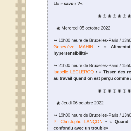
LE » savoir ?
«
◉ ◎ ◉ ◎ ◉ ◎ 
◉
Mercredi 05 octobre 2022
↪ 19h00 heure de Bruxelles-Paris / 13h
Geneviève MAHIN
• «
Alimenta
hypersensibilité
«
↪ 21h00 heure de Bruxelles-Paris / 15h
Isabelle LECLERCQ
• «
Tisser des r
au travail quand on est perçu comme 
◉ ◎ ◉ ◎ ◉ ◎ 
◉
Jeudi 06 octobre 2022
↪ 19h00 heure de Bruxelles-Paris / 13h
Pr Christophe LANÇON
• «
Quand l
confondu avec un trouble
«