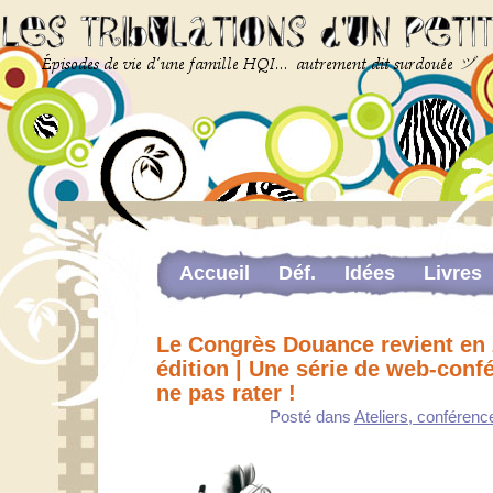
Accueil
Déf.
Idées
Livres
Newsletter
Pour me contacter
Le Congrès Douance revient en
The last…
édition | Une série de web-conf
ne pas rater !
Web-congrès portant sur la dou
Posté dans
Ateliers, conférence