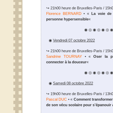
↪ 21h00 heure de Bruxelles-Paris / 15h
Florence BERNARD
• «
La voie de 
personne hypersensible
«
◉ ◎ ◉ ◎ ◉ ◎ 
◉
Vendredi 07 octobre 2022
↪ 21h00 heure de Bruxelles-Paris / 15h
Sandrine TOURNAY
• «
Oser la p
connecter à la douceur
«
◉ ◎ ◉ ◎ ◉ ◎ 
◉
Samedi 08 octobre 2022
↪ 19h00 heure de Bruxelles-Paris / 13h
Pascal DUC
• «
Comment transformer 
de son vécu scolaire pour s’épanouir a