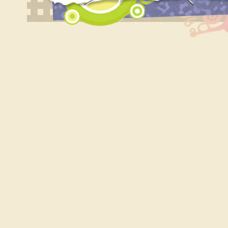
Petit lexique en lien avec le surdouement à l’usage 
Marie
Qui consulter pour un bilan psychométrique ?
Siouplet
Qui consulter pour un bilan psychométrique ?