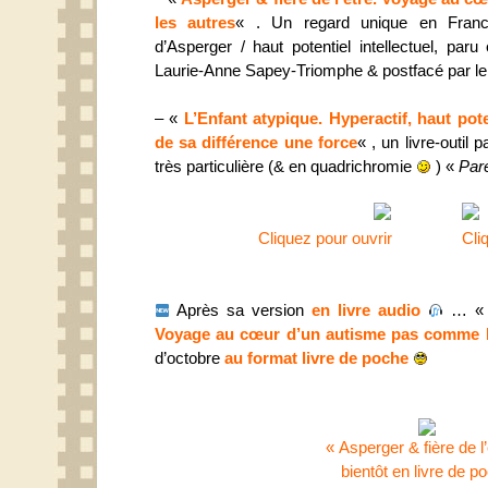
les autres
« . Un regard unique en Fran
d’Asperger / haut potentiel intellectuel, par
Laurie-Anne Sapey-Triomphe & postfacé par le
– «
L’Enfant atypique. Hyperactif, haut pot
de sa différence une force
« , un livre-outil 
très particulière (& en quadrichromie
) «
Pare
Cliquez pour ouvrir
Cli
Après sa version
en livre audio
… 
Voyage au cœur d’un autisme pas comme l
d’octobre
au format livre de poche
« Asperger & fière de l’
bientôt en livre de p