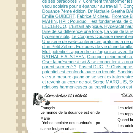
de ses paradoxes ?
,
Comment transformer les 
vécu scolaire pour s’épanouir au travail ?
,
Cong
Douance 7ème édition
,
Dr Nathalie Geetha 
Emilie GUIBERT
,
Fabrice Micheau
,
Florence
MAHIN
,
HPI : Pourquoi il est fondamental de «
LECLERCQ
,
L'Enfant atypique. Hyperactif ha
faire de sa différence une force
,
La voie de la r
hypersensible
,
Le Congrès Douance revient en 
Une série de web-conférences gratuites à ne pa
d'un Petit Zèbre : Episodes de vie d'une famille à
Multipotentiel : apprendre à s’organiser avec flu
NATHALIE ALSTEEN
,
Occuper pleinement sa 
Oser la présence à soi & se connecter à la do
parent surmené ?
,
Pascal DUC
,
Pr Christop
potentiel est confondu avec un trouble
,
Sandri
vie sur mesure quand on se sent extraterrestre
et revenir au cœur de soi
,
Serge MARQUIS
,
S
relations harmonieuses au travail quand on e
François
Les relat
Le monde de la douance est en deuil : Jean-Charles Te
Les rappo
Marie
Quand la
L’échec scolaire des surdoués : pourquoi ? (Journal 
Les adol
carine feutren urbain
Les enfa