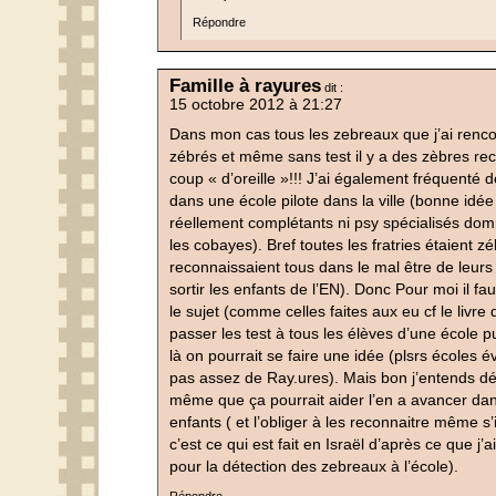
Répondre
Famille à rayures
dit :
15 octobre 2012 à 21:27
Dans mon cas tous les zebreaux que j’ai renco
zébrés et même sans test il y a des zèbres re
coup « d’oreille »!!! J’ai également fréquenté d
dans une école pilote dans la ville (bonne id
réellement complétants ni psy spécialisés do
les cobayes). Bref toutes les fratries étaient z
reconnaissaient tous dans le mal être de leurs 
sortir les enfants de l’EN). Donc Pour moi il fa
le sujet (comme celles faites aux eu cf le livre d
passer les test à tous les élèves d’une école p
là on pourrait se faire une idée (plsrs écoles é
pas assez de Ray.ures). Mais bon j’entends déj
même que ça pourrait aider l’en a avancer dan
enfants ( et l’obliger à les reconnaitre même s’
c’est ce qui est fait en Israël d’après ce que j
pour la détection des zebreaux à l’école).
Répondre