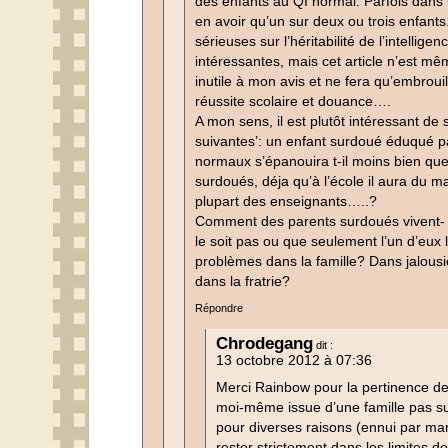
des enfants au QI normal. Parfois dans 
en avoir qu’un sur deux ou trois enfants
sérieuses sur l’héritabilité de l’intellig
intéressantes, mais cet article n’est mêm
inutile à mon avis et ne fera qu’embroui
réussite scolaire et douance….
A mon sens, il est plutôt intéressant de
suivantes’: un enfant surdoué éduqué p
normaux s’épanouira t-il moins bien que
surdoués, déja qu’à l’école il aura du ma
plupart des enseignants…..?
Comment des parents surdoués vivent- il
le soit pas ou que seulement l’un d’eux l
problèmes dans la famille? Dans jalou
dans la fratrie?
Répondre
Chrodegang
dit :
13 octobre 2012 à 07:36
Merci Rainbow pour la pertinence d
moi-même issue d’une famille pas su
pour diverses raisons (ennui par ma
rester strictement dans les limites