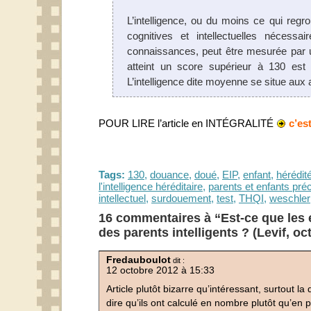
L’intelligence, ou du moins ce qui reg
cognitives et intellectuelles nécessai
connaissances, peut être mesurée par u
atteint un score supérieur à 130 est p
L’intelligence dite moyenne se situe aux 
POUR LIRE l’article en INTÉGRALITÉ
c’est
Tags:
130
,
douance
,
doué
,
EIP
,
enfant
,
hérédit
l'intelligence héréditaire
,
parents et enfants pr
intellectuel
,
surdouement
,
test
,
THQI
,
weschler
16 commentaires à “Est-ce que les 
des parents intelligents ? (Levif, o
Fredauboulot
dit :
12 octobre 2012 à 15:33
Article plutôt bizarre qu’intéressant, surtout la
dire qu’ils ont calculé en nombre plutôt qu’en 