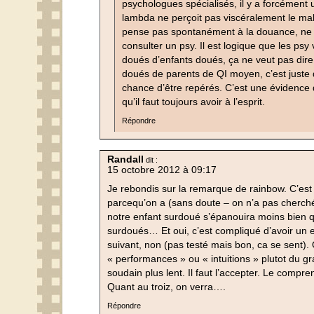
psychologues spécialisés, il y a forcément u
lambda ne perçoit pas viscéralement le ma
pense pas spontanément à la douance, ne
consulter un psy. Il est logique que les psy
doués d’enfants doués, ça ne veut pas dire 
doués de parents de QI moyen, c’est juste q
chance d’être repérés. C’est une évidence 
qu’il faut toujours avoir à l’esprit.
Répondre
Randall
dit :
15 octobre 2012 à 09:17
Je rebondis sur la remarque de rainbow. C’est
parcequ’on a (sans doute – on n’a pas cherché
notre enfant surdoué s’épanouira moins bien q
surdoués… Et oui, c’est compliqué d’avoir un en
suivant, non (pas testé mais bon, ca se sent).
« performances » ou « intuitions » plutot du gr
soudain plus lent. Il faut l’accepter. Le compren
Quant au troiz, on verra….
Répondre