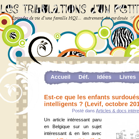
Accueil
Déf.
Idées
Livres
Newsletter
Pour me contacter
Est-ce que les enfants surdoués
The last…
intelligents ? (Levif, octobre 20
Web-congrès portant sur la dou
Posté dans
Articles & docs intér
Un article intéressant paru
en Belgique sur un sujet
intéressant & en lien avec