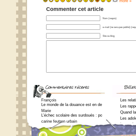
more »
Commenter cet article
Nom (requis)
e-mail (ne sera pas publié) (requ
Site ou blog
François
Les relat
Le monde de la douance est en deuil : Jean-Charles Te
Les rappo
Marie
Quand la
L’échec scolaire des surdoués : pourquoi ? (Journal 
Les adol
carine feutren urbain
Les enfa
Petit lexique en lien avec le surdouement à l’usage 
Marie