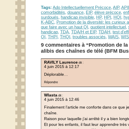
Tags:
Ado Intellectuellement Précoce
,
AIP
,
API
comorbidités
,
douance
,
EIP
,
élève précoce
,
enf
surdoués
,
handicap invisible
,
HP
,
HPI
,
HQI
,
hy
K-ABC
,
Promotion de la diversité: les curieux a
que faire avec un haut QI
,
quotient intellectuel
,
handicap
,
TDA
,
TDA/H et EIP
,
TDAH
,
test d'ef
QI
,
THPI
,
THQI
,
troubles associés
,
WAIS
,
WI
9 commentaires à “Promotion de la d
alibis des chaînes de télé (BFM Bus
RAVILY Laurence
dit :
4 juin 2015 à 12:17
Déplorable…
Répondre
Wlasta
dit :
4 juin 2015 à 12:46
Finalement l’article me conforte dans ce que 
chaîne.
Raison pour laquelle j’ai arrêté il y a bien lon
Et pour les enfants, il faut leur apprendre très 