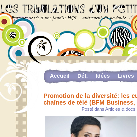
Accueil
Déf.
Idées
Livres
Newsletter
Pour me contacter
Promotion de la diversité: les c
The last…
chaînes de télé (BFM Business, 
Web-congrès portant sur la dou
Posté dans
Articles & docs 