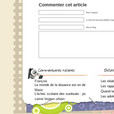
Commenter cet article
Nom (requis)
e-mail (ne sera pas publié) (requ
Site ou blog
François
Les relat
Le monde de la douance est en deuil : Jean-Charles Te
Les rappo
Marie
Quand la
L’échec scolaire des surdoués : pourquoi ? (Journal 
Les adol
carine feutren urbain
Les enfa
Petit lexique en lien avec le surdouement à l’usage 
Marie
Qui consulter pour un bilan psychométrique ?