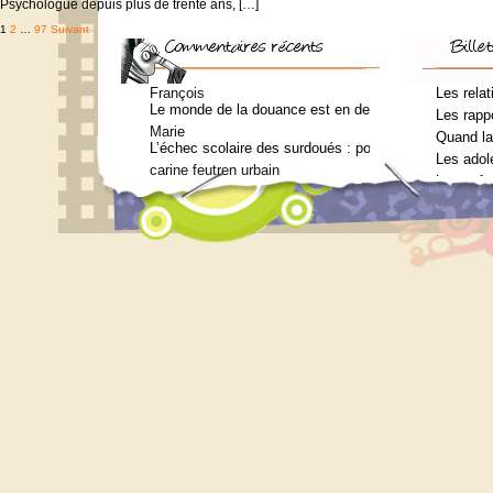
Psychologue depuis plus de trente ans, […]
Pagination
1
2
…
97
Suivant
des
publications
François
Les relat
Le monde de la douance est en deuil : Jean-Charles Te
Les rappo
Marie
Quand la
L’échec scolaire des surdoués : pourquoi ? (Journal 
Les adol
carine feutren urbain
Les enfa
Petit lexique en lien avec le surdouement à l’usage 
Marie
Qui consulter pour un bilan psychométrique ?
Siouplet
Qui consulter pour un bilan psychométrique ?