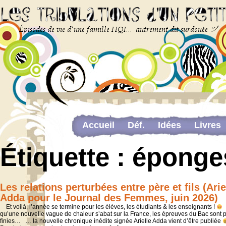
Accueil
Déf.
Idées
Livres
Newsletter
Pour me contacter
Étiquette :
éponge
The last…
Web-congrès portant sur la dou
Les relations perturbées entre père et fils (Arie
Adda pour le Journal des Femmes, juin 2026)
Et voilà, l’année se termine pour les élèves, les étudiants & les enseignants !
A
qu’une nouvelle vague de chaleur s’abat sur la France, les épreuves du Bac sont 
finies… … la nouvelle chronique inédite signée Arielle Adda vient d’être publiée